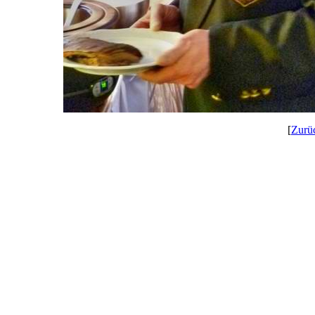
[
Zurü